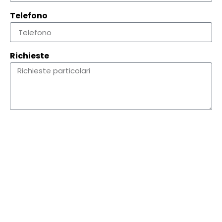
Telefono
Richieste
Privacy
Acconsento al trattamento dei dati personali per le finalità
di gestione del contatto e delle richieste che ne seguiranno
indicate nell'informativa estesa di Privacy policy
Marketing
Voglio ricevere aggiornamenti, news, opportunità, sconti,
campagne promozionali e altre attività per finalità di
marketing indicate nella informativa estesa di Privacy policy